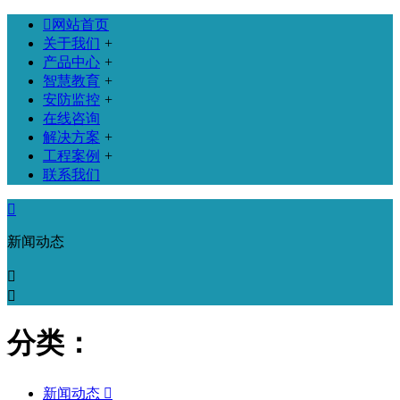

网站首页
关于我们
+
产品中心
+
智慧教育
+
安防监控
+
在线咨询
解决方案
+
工程案例
+
联系我们

新闻动态


分类：
新闻动态
