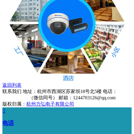
返回列表
联系我们
地址：杭州市西湖区苏家坝18号北5楼
电话：
13325912906
（微信同号）
邮箱：1244703126@qq.com
版权归属：
杭州力弘电子有限公司

电话