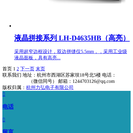
液晶拼接系列 LH-D4635HB（高亮）
采用超窄边框设计，双边拼缝仅5.5mm，，采用工业级
液晶面板，具有高亮...
首页
1
2
下一页
末页
联系我们
地址：杭州市西湖区苏家坝18号北5楼
电话：
13325912906
（微信同号）
邮箱：1244703126@qq.com
版权归属：
杭州力弘电子有限公司

电话

留言